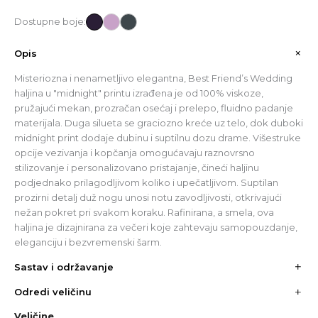
Dostupne boje:
Opis
Misteriozna i nenametljivo elegantna, Best Friend’s Wedding
haljina u "midnight" printu izrađena je od 100% viskoze,
pružajući mekan, prozračan osećaj i prelepo, fluidno padanje
materijala. Duga silueta se graciozno kreće uz telo, dok duboki
midnight print dodaje dubinu i suptilnu dozu drame. Višestruke
opcije vezivanja i kopčanja omogućavaju raznovrsno
stilizovanje i personalizovano pristajanje, čineći haljinu
podjednako prilagodljivom koliko i upečatljivom. Suptilan
prozirni detalj duž nogu unosi notu zavodljivosti, otkrivajući
nežan pokret pri svakom koraku. Rafinirana, a smela, ova
haljina je dizajnirana za večeri koje zahtevaju samopouzdanje,
eleganciju i bezvremenski šarm.
Sastav i održavanje
Materijal:
Odredi veličinu
- 100% viskoza
CM
Veličine